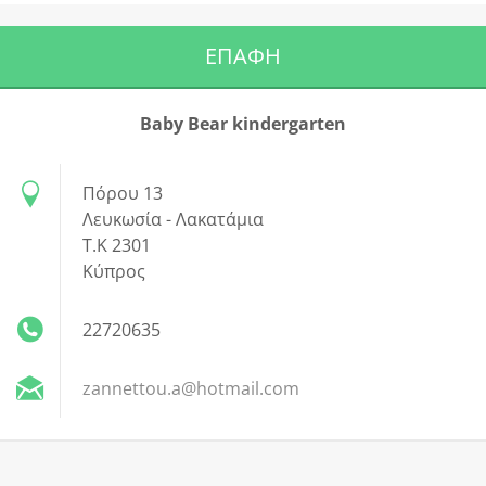
ΕΠΑΦΉ
Βaby Βear kindergarten
Πόρου 13
Λευκωσία - Λακατάμια
Τ.Κ 2301
Κύπρος
22720635
zannettou.a@hotmail.com