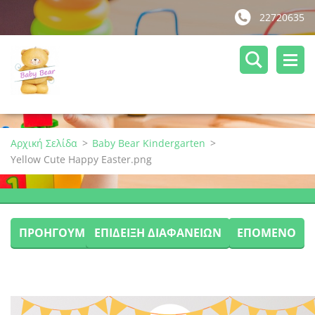
22720635
Αρχική Σελίδα
>
Baby Bear Kindergarten
>
Yellow Cute Happy Easter.png
ΠΡΟΗΓΟΎΜΕΝΟ
ΕΠΊΔΕΙΞΗ ΔΙΑΦΑΝΕΙΏΝ
ΕΠΌΜΕΝΟ