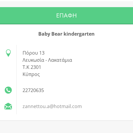
ΕΠΑΦΉ
Βaby Βear kindergarten
Πόρου 13
Λευκωσία - Λακατάμια
Τ.Κ 2301
Κύπρος
22720635
zannettou.a@hotmail.com